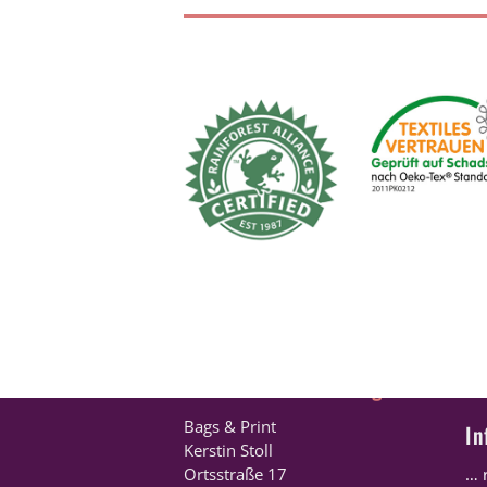
* Alle Preise verstehen sich zzgl. g
Kontakt – Bestellungen
R
Bags & Print
In
Kerstin Stoll
Ortsstraße 17
… 