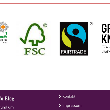
esetzlicher Mehrwertsteuer und anfallender Versand – Frach
und um das Thema…
Service & Rechtliches
Kontakt
fo Blog
Impressum
rund um