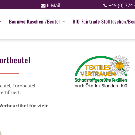
E-Mail
+49 (0) 774
Baumwolltaschen /Beutel
BIO-Fairtrade Stofftaschen/Beu
ortbeutel
eutel, Turnbeutel
tifiziert.
erbeartikel für viele
Artikel Nr. 29 xx