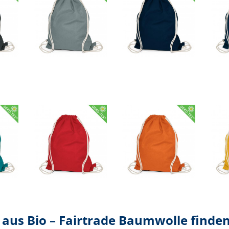
esetzlicher Mehrwertsteuer und anfallender Versand – Frach
aus Bio – Fairtrade Baumwolle finden 