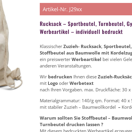
Artikel-Nr. J29xx
Rucksack – Sportbeutel, Turnbeutel, 
Werbeartikel – individuell bedruckt
Klassischer
Zuzieh- Rucksack
,
Sportbeutel,
Stoffbeutel aus Baumwolle mit Kordelzug
ein preiswerter
Werbeartikel
bei vielen Gel
anderen Veranstaltungen.
Wir
bedrucken
Ihnen diese
Zuzieh-Rucksä
mit
Logo
oder
Werbetext
nach Ihren Vorgaben. max. Druckfläche: 30 x
Materialgrammatur: 140/g qm. Format: 40 x
mit stabiler Zuzieh – Baumwollkordel
–
Kord
Warum sollten Sie Stoffbeutel – Baumwol
Turnbeutel drucken lassen ?
Mit diesem bedruckten Werbeartikel erzeuge