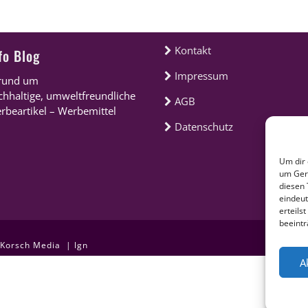
und um das Thema…
Service & Rechtliches
Kontakt
fo Blog
Impressum
rund um
chhaltige, umweltfreundliche
AGB
rbeartikel – Werbemittel
Datenschutz
Um dir 
um Gerä
diesen 
eindeut
erteils
beeintr
Korsch Media
|
lgn
A