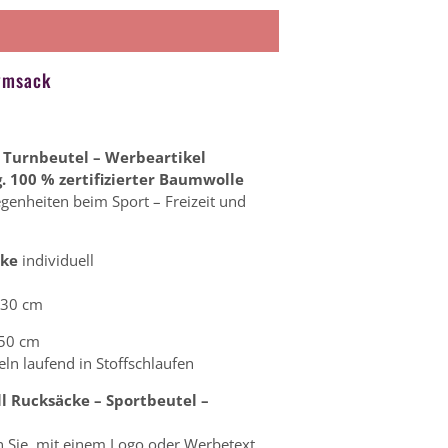
Gymsack
 Turnbeutel – Werbeartikel
. 100 % zertifizierter Baumwolle
egenheiten beim Sport – Freizeit und
cke
individuell
 30 cm
 50 cm
eln laufend in Stoffschlaufen
l Rucksäcke – Sportbeutel –
n Sie mit einem Logo oder Werbetext