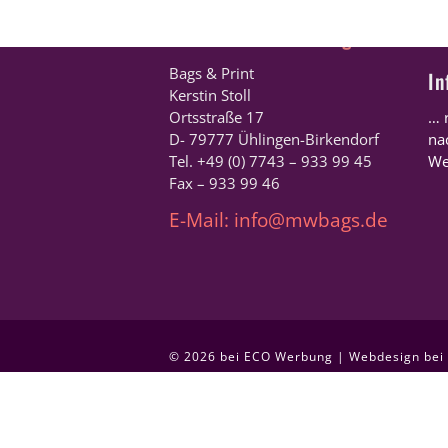
Kontakt – Bestellungen
R
Bags & Print
In
Kerstin Stoll
Ortsstraße 17
… 
D- 79777 Ühlingen-Birkendorf
na
Tel. +49 (0) 7743 – 933 99 45
We
Fax – 933 99 46
E-Mail: info@mwbags.de
©
2026
bei ECO Werbung | Webdesign bei